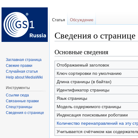
Статья
Обсуждение
Сведения о страниц
Основные сведения
Перейти
Перейти
к
к
Заглавная страница
навигации
поиску
Отображаемый заголовок
Свежие правки
Случайная статья
Ключ сортировки по умолчанию
Help about MediaWiki
Длина страницы (в байтах)
Инструменты
Идентификатор страницы
Ссылки сюда
Язык страницы
Связанные правки
Модель содержимого страницы
Спецстраницы
Сведения о странице
Индексация поисковыми роботами
Количество перенаправлений на эту ст
Учитывается счётчиком как содержател